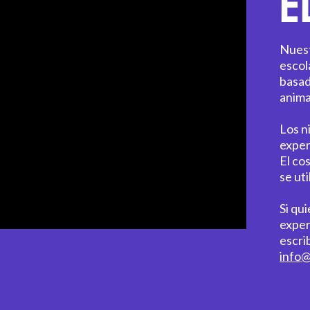
E
Nuestr
escol
basad
anima
Los n
exper
El co
se ut
Si qu
exper
escri
info@