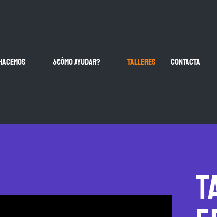
 hacemos
¿CÓMO AYUDAR?
Talleres
contacta
T