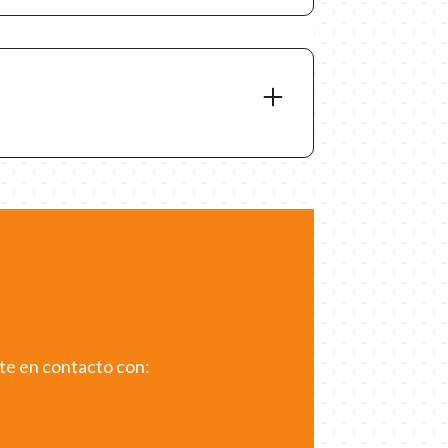
Comunicación y empatía:
 alumnos analizarán cómo se
unican los perros. Los alumnos
rrollarán la habilidad social de la
tía aprendiendo a identificar las
les no verbales de los perros y a
nte en contacto con:
ciar la perspectiva de un perro.