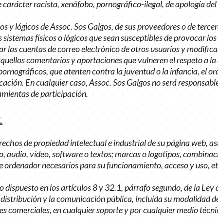
e carácter racista, xenófobo, pornográfico-ilegal, de apología de
icos y lógicos de Assoc. Sos Galgos, de sus proveedores o de tercer
s sistemas físicos o lógicos que sean susceptibles de provocar 
lizar las cuentas de correo electrónico de otros usuarios y modif
 aquellos comentarios y aportaciones que vulneren el respeto a la
ornográficos, que atenten contra la juventud o la infancia, el ord
ación. En cualquier caso, Assoc. Sos Galgos no será responsable 
ramientas de participación.
L
erechos de propiedad intelectual e industrial de su página web, a
, audio, vídeo, software o textos; marcas o logotipos, combinaci
 ordenador necesarios para su funcionamiento, acceso y uso, et
o dispuesto en los artículos 8 y 32.1, párrafo segundo, de la Ley
istribución y la comunicación pública, incluida su modalidad de 
es comerciales, en cualquier soporte y por cualquier medio técnic