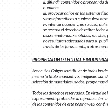
ii. difundir contenidos o propaganda d
humanos
iii. provocar daños en los sistemas fís
virus informáticos o cualesquiera otro
iv. intentar acceder y, en su caso, uti
se reserva el derecho de retirar todos
discriminatorios, xenófobos, racistas, p
no resultaran adecuados para su public
través de los foros, chats, u otras her
PROPIEDAD INTELECTUAL E INDUSTRIA
Assoc. Sos Galgos será titular de todos los d
misma (a título enunciativo, imágenes, sonido
selección de materiales usados, programas de
Todos los derechos reservados. En virtud de l
expresamente prohibidas la reproducción, la d
de los contenidos de esta página web, con fin